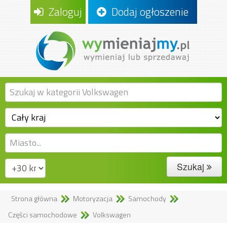
Zaloguj
Dodaj ogłoszenie
Szukaj
Strona główna
Motoryzacja
Samochody
Części samochodowe
Volkswagen