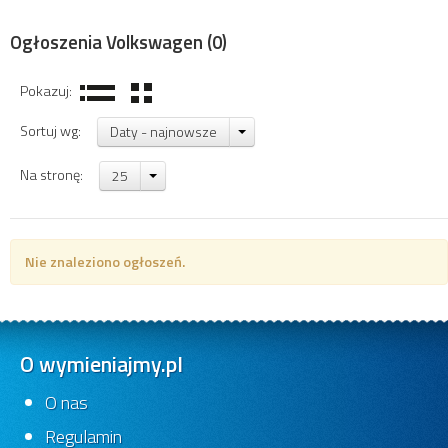
Ogłoszenia Volkswagen
(0)
Pokazuj:
Sortuj wg:
Daty - najnowsze
Na stronę:
25
Nie znaleziono ogłoszeń.
O wymieniajmy.pl
O nas
Regulamin