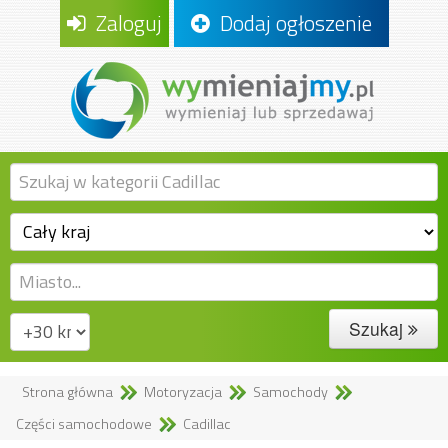
Zaloguj
Dodaj ogłoszenie
Szukaj
Strona główna
Motoryzacja
Samochody
Części samochodowe
Cadillac