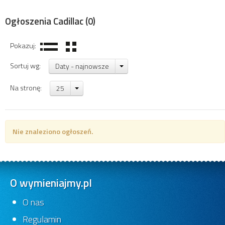
Ogłoszenia Cadillac
(0)
Pokazuj:
Sortuj wg:
Daty - najnowsze
Na stronę:
25
Nie znaleziono ogłoszeń.
O wymieniajmy.pl
O nas
Regulamin