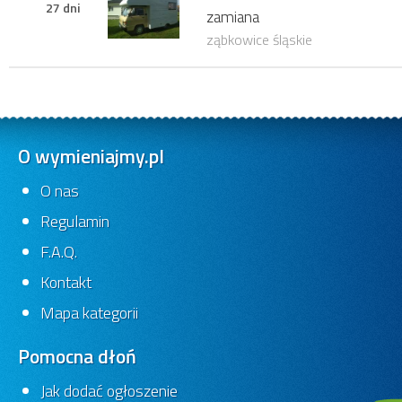
27 dni
zamiana
ząbkowice śląskie
O wymieniajmy.pl
O nas
Regulamin
F.A.Q.
Kontakt
Mapa kategorii
Pomocna dłoń
Jak dodać ogłoszenie