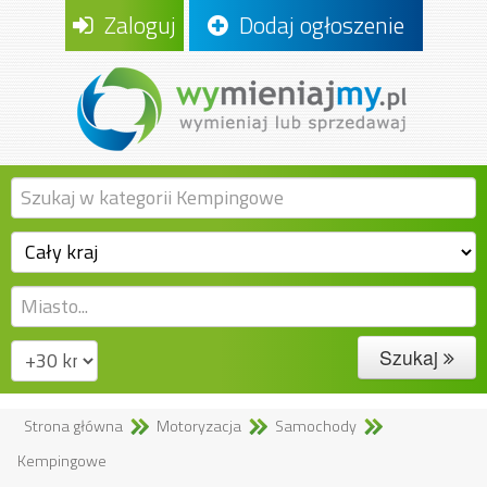
Zaloguj
Dodaj ogłoszenie
Szukaj
Strona główna
Motoryzacja
Samochody
Kempingowe