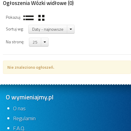
Ogłoszenia Wózki widłowe
(0)
Pokazuj:
Sortuj wg:
Daty - najnowsze
Na stronę:
25
Nie znaleziono ogłoszeń.
O wymieniajmy.pl
O nas
Regulamin
F.A.Q.