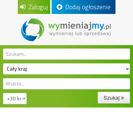
Zaloguj
Dodaj ogłoszenie
Szukaj