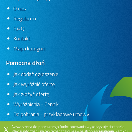
O nas
Regulamin
F.A.Q.
Kontakt
Mapa kategorii
Pomocna dłoń
Jak dodać ogłoszenie
Jak wyróżnić ofertę
Jak złożyć ofertę
Wyróżnienia - Cennik
Do pobrania - przykładowe umowy
Nasza strona do poprawnego funkcjonowania wykorzystuje ciasteczka.
X
Więcej informacji na ten temat znajduje się na stronie
Regulamin
. Zamknij