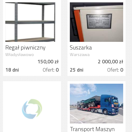
Regał piwniczny
Suszarka
nowy
przemyslowa do
Władysławowo
Warszawa
ubrań
150,00 zł
2 000,00 zł
18 dni
Ofert:
0
25 dni
Ofert:
0
Transport Maszyn