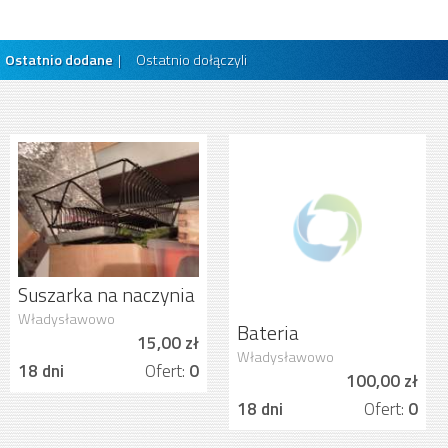
Telefony i akcesoria
(4)
Ostatnio dodane
|
Ostatnio dołączyli
Turystyka i sport
(34)
Usługi
(161)
Suszarka na naczynia
Ikea
Władysławowo
Bateria
15,00 zł
zlewozmywakowa
Władysławowo
18 dni
Ofert:
0
100,00 zł
18 dni
Ofert:
0