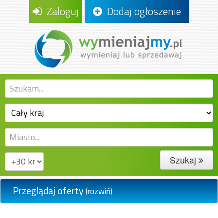
Zaloguj
Dodaj ogłoszenie
Szukaj
Przeglądaj oferty
(rozwiń)
Agd i rtv
(4)