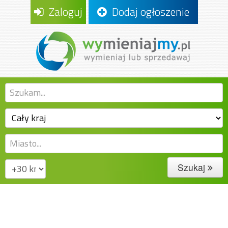
Zaloguj
Dodaj ogłoszenie
Szukaj