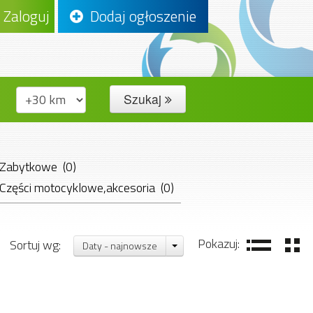
Zaloguj
Dodaj ogłoszenie
Szukaj
Zabytkowe (0)
Części motocyklowe,akcesoria (0)
Pozostałe (0)
Pokazuj:
Sortuj wg:
Daty - najnowsze