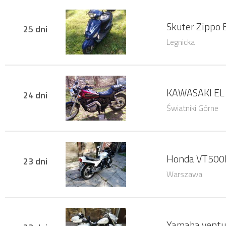
Skuter Zippo 
25 dni
Legnicka
KAWASAKI EL
24 dni
Światniki Górne
Honda VT500
23 dni
Warszawa
Yamaha ventu