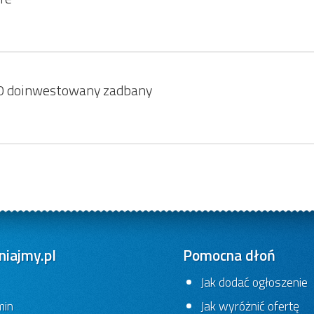
00 doinwestowany zadbany
iajmy.pl
Pomocna dłoń
Jak dodać ogłoszenie
min
Jak wyróżnić ofertę