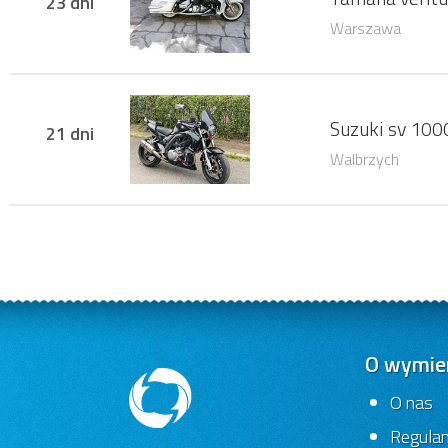
23 dni
Warszawa
Suzuki sv 10
21 dni
Walbrzych
O wymien
O nas
Regula