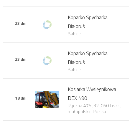
Koparko Spycharka
23 dni
Białoruś
Babice
Koparko Spycharka
23 dni
Białoruś
Babice
Kosiarka Wysięgnikowa
DEX 490
18 dni
Rączna 475 ,32-060 Liszki,
małopolskie Polska