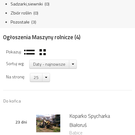
Sadzarki,siewniki (0)
Zbiór roślin (0)
Pozostałe (3)
Ogłoszenia Maszyny rolnicze
(4)
Pokazuj:
Sortuj wg:
Daty - najnowsze
Na stronę:
25
Do końca
Koparko Spycharka
23 dni
Białoruś
Babice