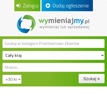
Zaloguj
Dodaj ogłoszenie
Szukaj