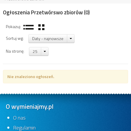
Ogłoszenia Przetwórswo zbiorów
(0)
Pokazuj:
Sortuj wg:
Daty - najnowsze
Na stronę:
25
Nie znaleziono ogłoszeń.
O wymieniajmy.pl
O nas
Regulamin