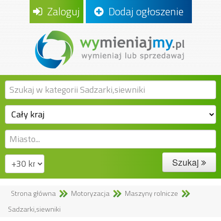
Zaloguj
Dodaj ogłoszenie
Szukaj
Strona główna
Motoryzacja
Maszyny rolnicze
Sadzarki,siewniki