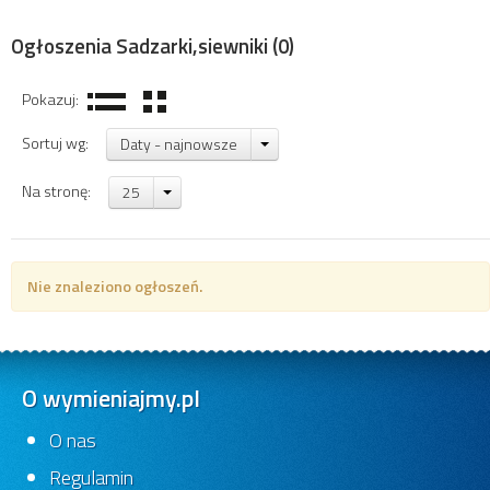
Ogłoszenia Sadzarki,siewniki
(0)
Pokazuj:
Sortuj wg:
Daty - najnowsze
Na stronę:
25
Nie znaleziono ogłoszeń.
O wymieniajmy.pl
O nas
Regulamin