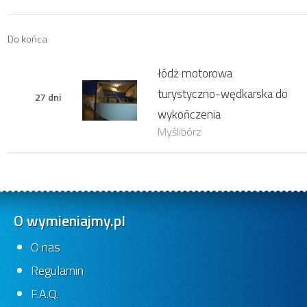
Do końca
łódż motorowa
turystyczno-wędkarska do
27 dni
wykończenia
Myślibórz
O wymieniajmy.pl
O nas
Regulamin
F.A.Q.