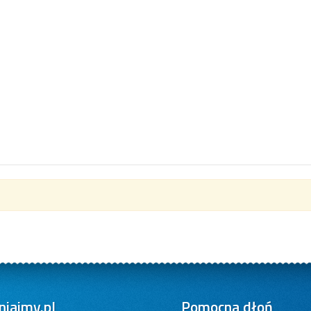
iajmy.pl
Pomocna dłoń