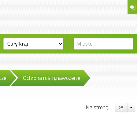
cze
Ochrona roślin,nawożenie
Na stronę:
25