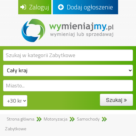
Zaloguj
Dodaj ogłoszenie
Szukaj
Strona główna
Motoryzacja
Samochody
Zabytkowe