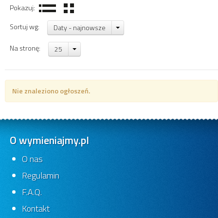
Pokazuj:
Sortuj wg:
Daty - najnowsze
Na stronę:
25
Nie znaleziono ogłoszeń.
O wymieniajmy.pl
O nas
Regulamin
F.A.Q.
Kontakt