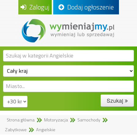
Zaloguj
Dodaj ogłoszenie
Szukaj
Strona główna
Motoryzacja
Samochody
Zabytkowe
Angielskie