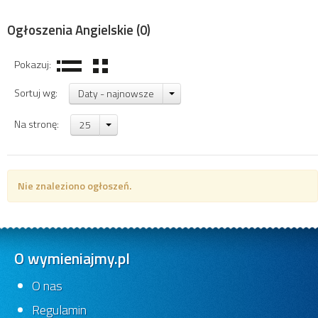
Ogłoszenia Angielskie
(0)
Pokazuj:
Sortuj wg:
Daty - najnowsze
Na stronę:
25
Nie znaleziono ogłoszeń.
O wymieniajmy.pl
O nas
Regulamin