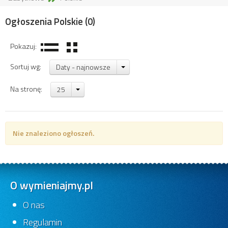
Ogłoszenia Polskie
(0)
Pokazuj:
Sortuj wg:
Daty - najnowsze
Na stronę:
25
Nie znaleziono ogłoszeń.
O wymieniajmy.pl
O nas
Regulamin