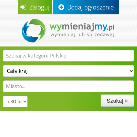
Zaloguj
Dodaj ogłoszenie
Szukaj