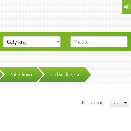
Zabytkowe
Radzieckie,zsrr
Na stronę:
25