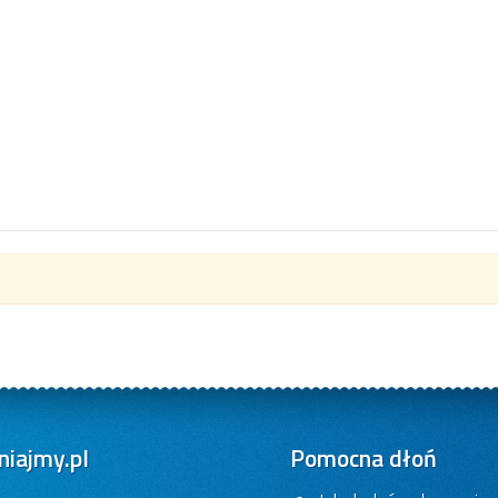
iajmy.pl
Pomocna dłoń