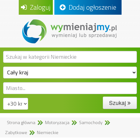
Zaloguj
Dodaj ogłoszenie
Szukaj
Strona główna
Motoryzacja
Samochody
Zabytkowe
Niemieckie