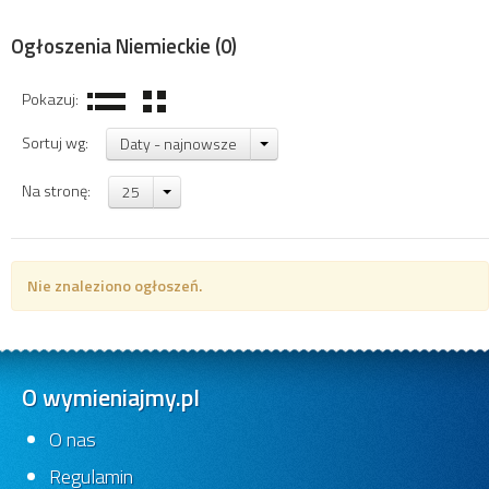
Ogłoszenia Niemieckie
(0)
Pokazuj:
Sortuj wg:
Daty - najnowsze
Na stronę:
25
Nie znaleziono ogłoszeń.
O wymieniajmy.pl
O nas
Regulamin