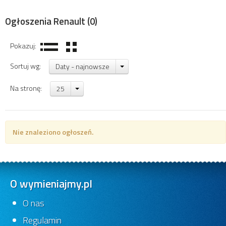
Ogłoszenia Renault
(0)
Pokazuj:
Sortuj wg:
Daty - najnowsze
Na stronę:
25
Nie znaleziono ogłoszeń.
O wymieniajmy.pl
O nas
Regulamin