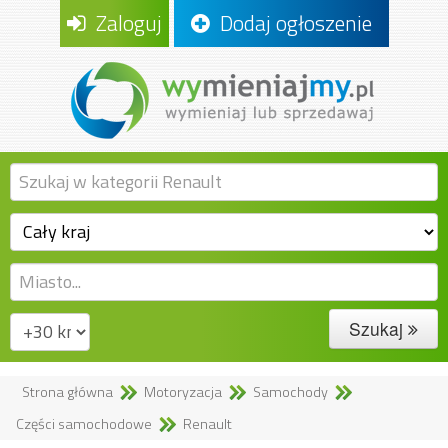
Zaloguj
Dodaj ogłoszenie
Szukaj
Strona główna
Motoryzacja
Samochody
Części samochodowe
Renault