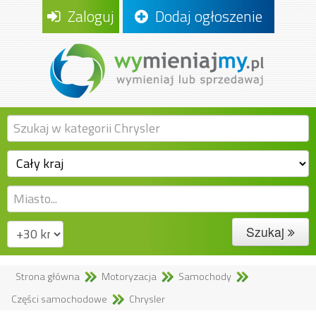
Zaloguj
Dodaj ogłoszenie
Szukaj
Strona główna
Motoryzacja
Samochody
Części samochodowe
Chrysler