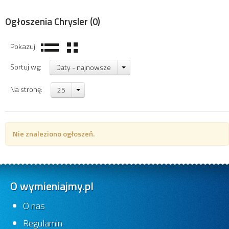
Ogłoszenia Chrysler
(0)
Pokazuj:
Sortuj wg:
Daty - najnowsze
Na stronę:
25
Nie znaleziono ogłoszeń.
O wymieniajmy.pl
O nas
Regulamin