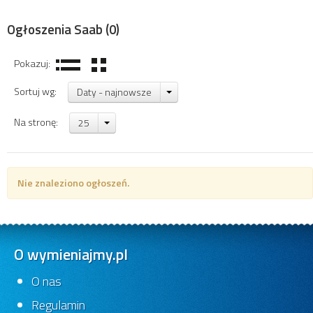
Ogłoszenia Saab
(0)
Pokazuj:
Sortuj wg:
Daty - najnowsze
Na stronę:
25
Nie znaleziono ogłoszeń.
O wymieniajmy.pl
O nas
Regulamin