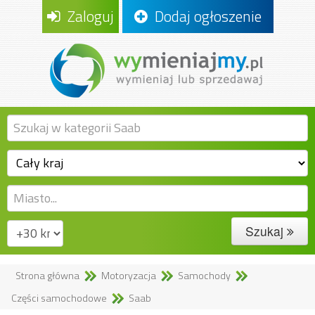
Zaloguj
Dodaj ogłoszenie
Szukaj
Strona główna
Motoryzacja
Samochody
Części samochodowe
Saab