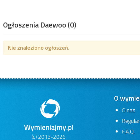
Ogłoszenia Daewoo
(0)
Nie znaleziono ogłoszeń.
O wymien
O nas
Regula
F.A.Q.
(c) 2013-2026