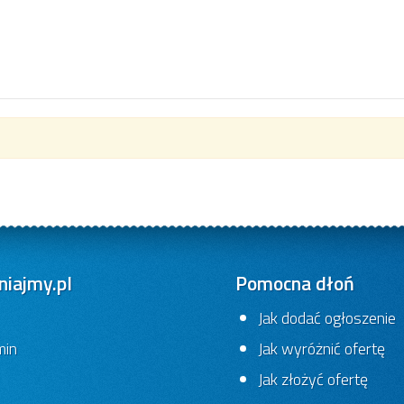
iajmy.pl
Pomocna dłoń
Jak dodać ogłoszenie
min
Jak wyróżnić ofertę
Jak złożyć ofertę