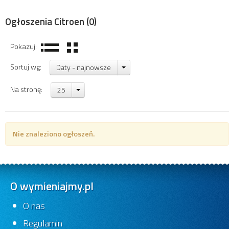
Ogłoszenia Citroen
(0)
Pokazuj:
Sortuj wg:
Daty - najnowsze
Na stronę:
25
Nie znaleziono ogłoszeń.
O wymieniajmy.pl
O nas
Regulamin