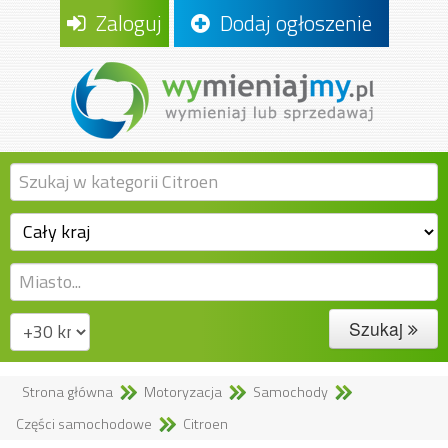
Zaloguj
Dodaj ogłoszenie
Szukaj
Strona główna
Motoryzacja
Samochody
Części samochodowe
Citroen