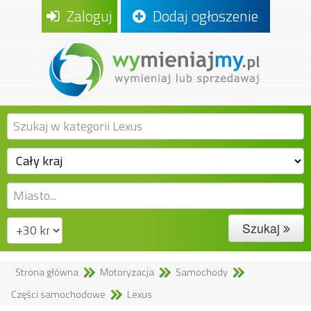
Zaloguj
Dodaj ogłoszenie
Szukaj
Strona główna
Motoryzacja
Samochody
Części samochodowe
Lexus