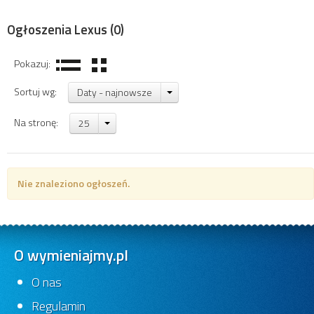
Ogłoszenia Lexus
(0)
Pokazuj:
Sortuj wg:
Daty - najnowsze
Na stronę:
25
Nie znaleziono ogłoszeń.
O wymieniajmy.pl
O nas
Regulamin