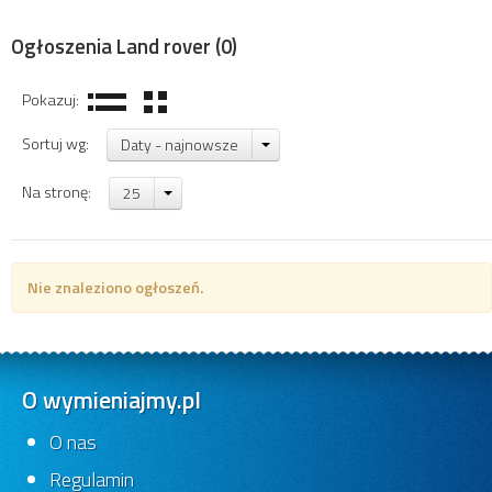
Ogłoszenia Land rover
(0)
Pokazuj:
Sortuj wg:
Daty - najnowsze
Na stronę:
25
Nie znaleziono ogłoszeń.
O wymieniajmy.pl
O nas
Regulamin