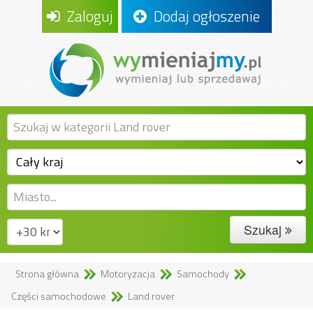
Zaloguj
Dodaj ogłoszenie
Szukaj
Strona główna
Motoryzacja
Samochody
Części samochodowe
Land rover