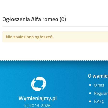
Ogłoszenia Alfa romeo
(0)
Nie znaleziono ogłoszeń.
O wymien
O nas
Regula
F.A.Q.
(c) 2013-2026