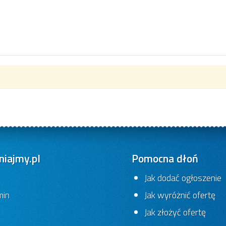
iajmy.pl
Pomocna dłoń
Jak dodać ogłoszenie
min
Jak wyróżnić ofertę
Jak złożyć ofertę