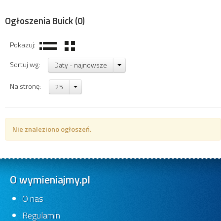
Ogłoszenia Buick
(0)
Pokazuj:
Sortuj wg:
Daty - najnowsze
Na stronę:
25
Nie znaleziono ogłoszeń.
O wymieniajmy.pl
O nas
Regulamin