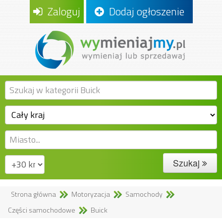
Zaloguj
Dodaj ogłoszenie
Szukaj
Strona główna
Motoryzacja
Samochody
Części samochodowe
Buick