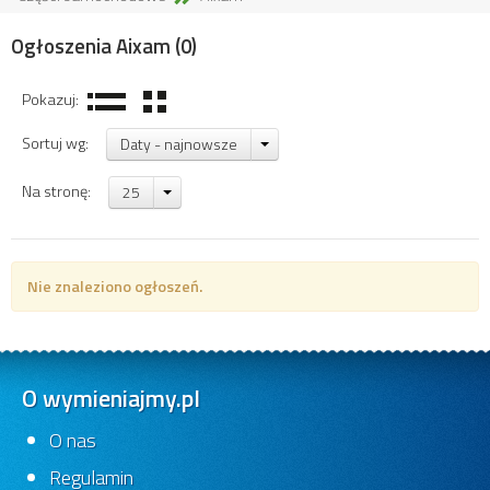
Ogłoszenia Aixam
(0)
Pokazuj:
Sortuj wg:
Daty - najnowsze
Na stronę:
25
Nie znaleziono ogłoszeń.
O wymieniajmy.pl
O nas
Regulamin