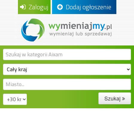
Zaloguj
Dodaj ogłoszenie
Szukaj