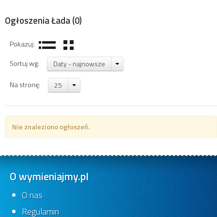
Ogłoszenia Łada
(0)
Pokazuj:
Sortuj wg:
Daty - najnowsze
Na stronę:
25
Nie znaleziono ogłoszeń.
O wymieniajmy.pl
O nas
Regulamin