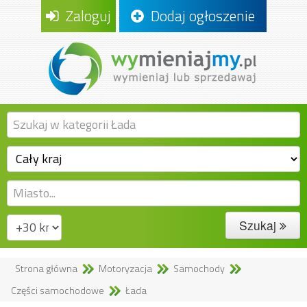
Zaloguj
Dodaj ogłoszenie
Szukaj
Strona główna
Motoryzacja
Samochody
Części samochodowe
Łada