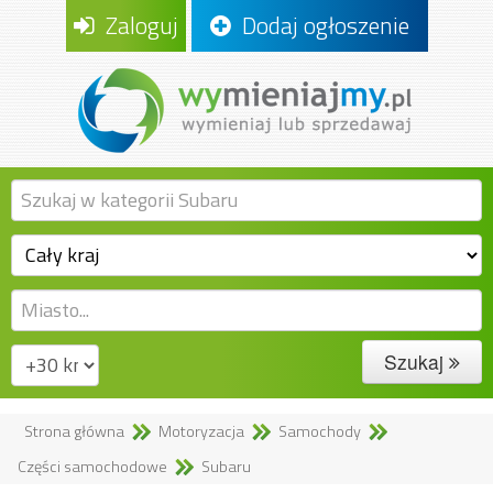
Zaloguj
Dodaj ogłoszenie
Szukaj
Strona główna
Motoryzacja
Samochody
Części samochodowe
Subaru