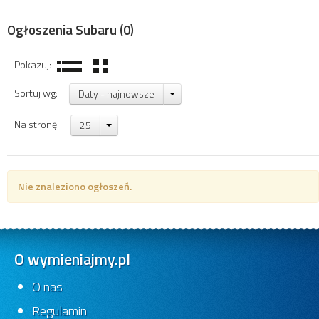
Ogłoszenia Subaru
(0)
Pokazuj:
Sortuj wg:
Daty - najnowsze
Na stronę:
25
Nie znaleziono ogłoszeń.
O wymieniajmy.pl
O nas
Regulamin