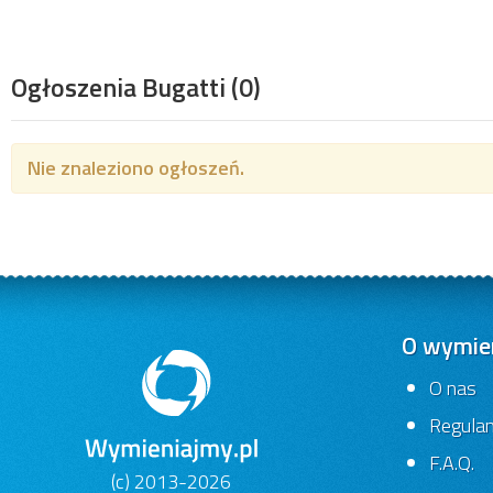
Ogłoszenia Bugatti
(0)
Nie znaleziono ogłoszeń.
O wymien
O nas
Regula
F.A.Q.
(c) 2013-2026