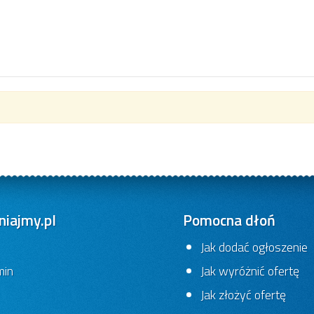
iajmy.pl
Pomocna dłoń
Jak dodać ogłoszenie
min
Jak wyróżnić ofertę
Jak złożyć ofertę