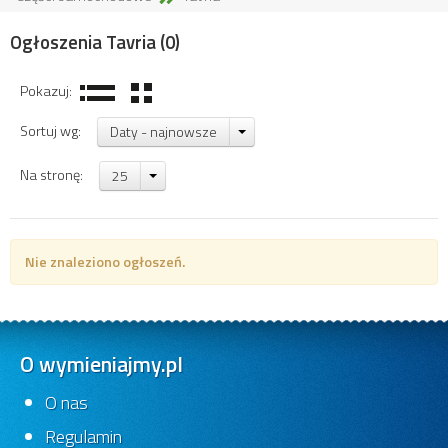
Ogłoszenia Tavria
(0)
Pokazuj:
Sortuj wg:
Daty - najnowsze
Na stronę:
25
Nie znaleziono ogłoszeń.
O wymieniajmy.pl
O nas
Regulamin