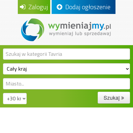
Zaloguj
Dodaj ogłoszenie
Szukaj