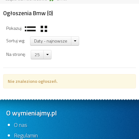
Ogłoszenia Bmw
(0)
Pokazuj:
Sortuj wg:
Daty - najnowsze
Na stronę:
25
Nie znaleziono ogłoszeń.
O wymieniajmy.pl
O nas
Regulamin