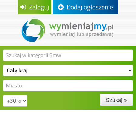
Zaloguj
Dodaj ogłoszenie
Szukaj