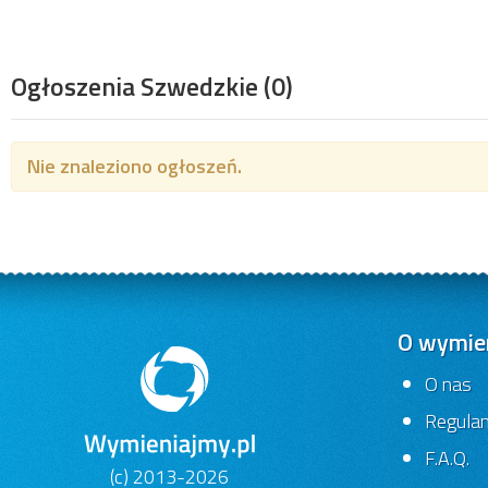
Ogłoszenia Szwedzkie
(0)
Nie znaleziono ogłoszeń.
O wymien
O nas
Regula
F.A.Q.
(c) 2013-2026