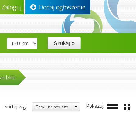
Zaloguj
Dodaj ogłoszenie
Szukaj
edzkie
Pokazuj:
Sortuj wg:
Daty - najnowsze