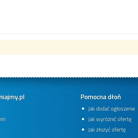
iajmy.pl
Pomocna dłoń
Jak dodać ogłoszenie
min
Jak wyróżnić ofertę
Jak złożyć ofertę