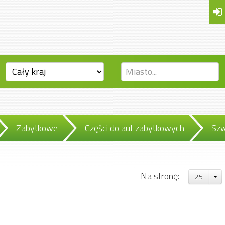
Zabytkowe
Części do aut zabytkowych
Szw
Na stronę:
25