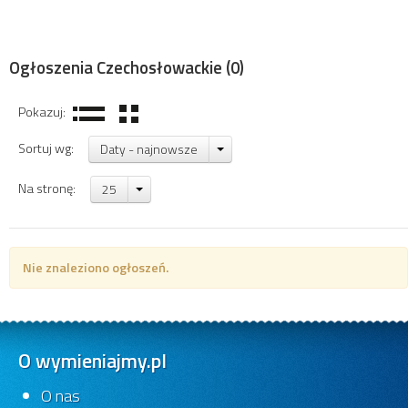
Ogłoszenia Czechosłowackie
(0)
Pokazuj:
Sortuj wg:
Daty - najnowsze
Na stronę:
25
Nie znaleziono ogłoszeń.
O wymieniajmy.pl
O nas