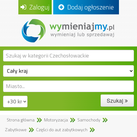
Zaloguj
Dodaj ogłoszenie
Szukaj
Strona główna
Motoryzacja
Samochody
Zabytkowe
Części do aut zabytkowych