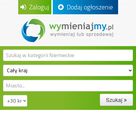
Zaloguj
Dodaj ogłoszenie
Szukaj