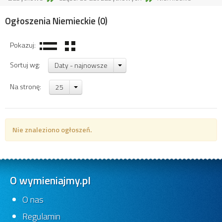
Ogłoszenia Niemieckie
(0)
Pokazuj:
Sortuj wg:
Daty - najnowsze
Na stronę:
25
Nie znaleziono ogłoszeń.
O wymieniajmy.pl
O nas
Regulamin