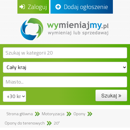
Zaloguj
Dodaj ogłoszenie
Szukaj
Strona główna
Motoryzacja
Opony
Opony do terenowych
20"