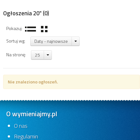
Ogłoszenia 20"
(0)
Pokazuj:
Sortuj wg:
Daty - najnowsze
Na stronę:
25
Nie znaleziono ogłoszeń.
O wymieniajmy.pl
O nas
Regulamin