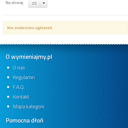
Na stronę:
25
Nie znaleziono ogłoszeń.
O wymieniajmy.pl
O nas
Regulamin
F.A.Q.
Kontakt
Mapa kategorii
Pomocna dłoń