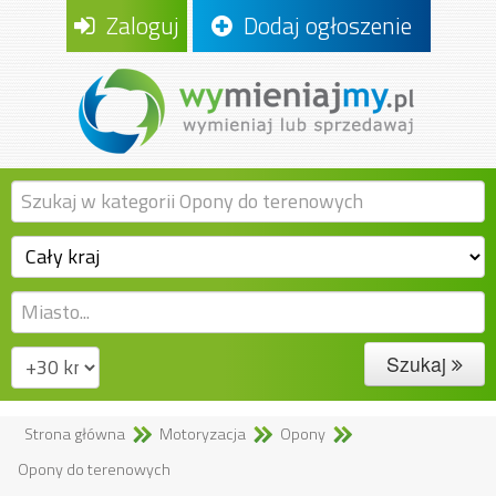
Zaloguj
Dodaj ogłoszenie
Szukaj
Strona główna
Motoryzacja
Opony
Opony do terenowych