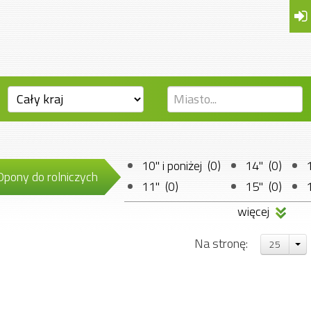
10" i poniżej (0)
14" (0)
Opony do rolniczych
11" (0)
15" (0)
12" (0)
16" (0)
więcej
13" (0)
17" (0)
Na stronę:
25