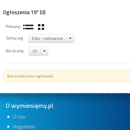
Ogłoszenia 19"
(0)
Pokazuj:
Sortuj wg:
Daty - najnowsze
Na stronę:
25
Nie znaleziono ogłoszeń.
O wymieniajmy.pl
O nas
Regulamin