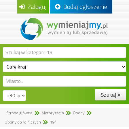
Zaloguj
Dodaj ogłoszenie
Szukaj
Strona główna
Motoryzacja
Opony
Opony do rolniczych
19"