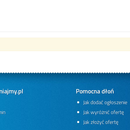
iajmy.pl
Pomocna dłoń
Jak dodać ogłoszenie
min
Jak wyróżnić ofertę
Jak złożyć ofertę