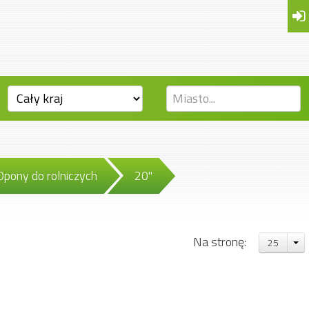
Opony do rolniczych
20"
Na stronę:
25