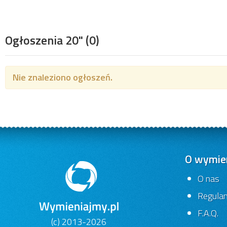
Ogłoszenia 20"
(0)
Nie znaleziono ogłoszeń.
O wymien
O nas
Regula
F.A.Q.
(c) 2013-2026