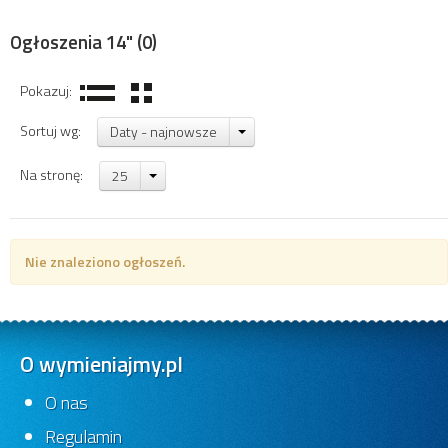
Ogłoszenia 14"
(0)
Pokazuj:
Sortuj wg:
Daty - najnowsze
Na stronę:
25
Nie znaleziono ogłoszeń.
O wymieniajmy.pl
O nas
Regulamin