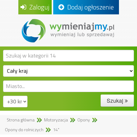
Zaloguj
Dodaj ogłoszenie
Szukaj
Strona główna
Motoryzacja
Opony
Opony do rolniczych
14"