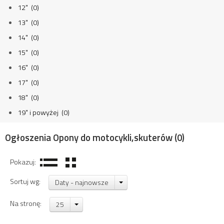
12" (0)
13" (0)
14" (0)
15" (0)
16" (0)
17" (0)
18" (0)
19" i powyżej (0)
Ogłoszenia Opony do motocykli,skuterów
(0)
Pokazuj:
Sortuj wg:
Daty - najnowsze
Na stronę:
25