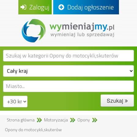
Zaloguj
Dodaj ogłoszenie
Szukaj
Strona główna
Motoryzacja
Opony
Opony do motocykli,skuterów