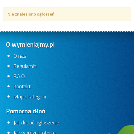
Nie znaleziono ogłoszeń.
O wymieniajmy.pl
O nas
Regulamin
F.A.Q.
Kontakt
Mapa kategorii
Pomocna dłoń
Jak dodać ogłoszenie
Jak wyróżnić ofertę