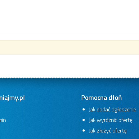
iajmy.pl
Pomocna dłoń
Jak dodać ogłoszenie
min
Jak wyróżnić ofertę
Jak złożyć ofertę