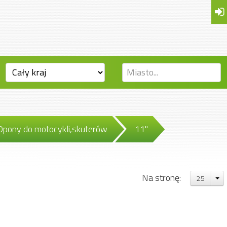
Opony do motocykli,skuterów
11"
Na stronę:
25