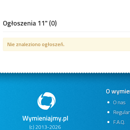
Ogłoszenia 11"
(0)
Nie znaleziono ogłoszeń.
O wymien
O nas
Regula
F.A.Q.
(c) 2013-2026