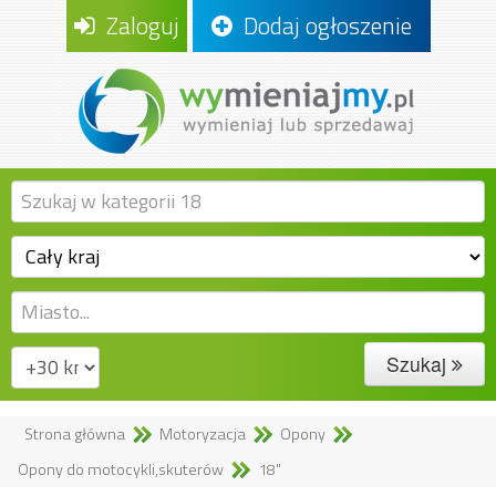
Zaloguj
Dodaj ogłoszenie
Szukaj
Strona główna
Motoryzacja
Opony
Opony do motocykli,skuterów
18"