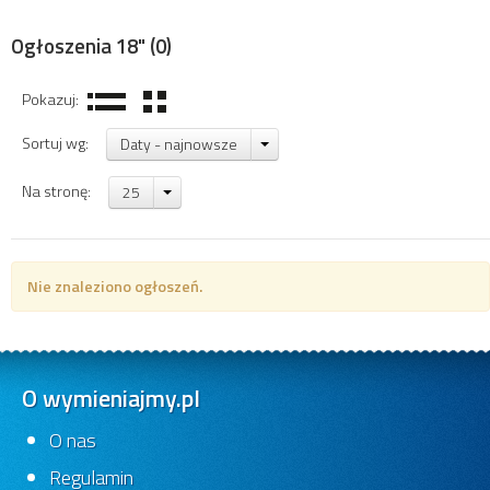
Ogłoszenia 18"
(0)
Pokazuj:
Sortuj wg:
Daty - najnowsze
Na stronę:
25
Nie znaleziono ogłoszeń.
O wymieniajmy.pl
O nas
Regulamin