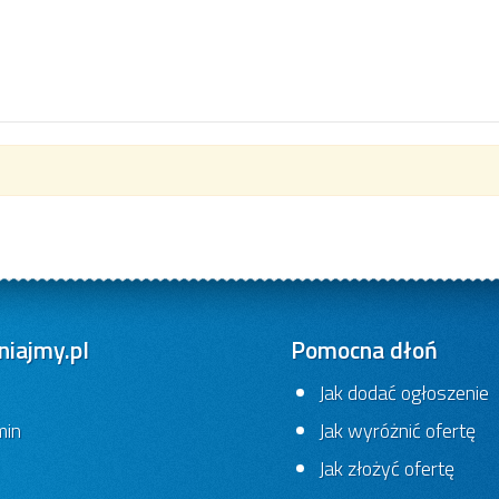
iajmy.pl
Pomocna dłoń
Jak dodać ogłoszenie
min
Jak wyróżnić ofertę
Jak złożyć ofertę