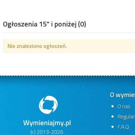
Ogłoszenia 15" i poniżej
(0)
Nie znaleziono ogłoszeń.
O wymien
O nas
Regula
F.A.Q.
(c) 2013-2026