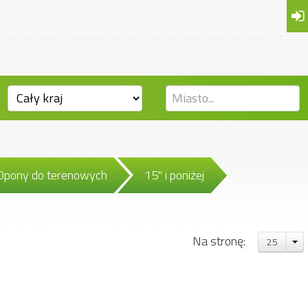
Opony do terenowych
15" i poniżej
Na stronę:
25