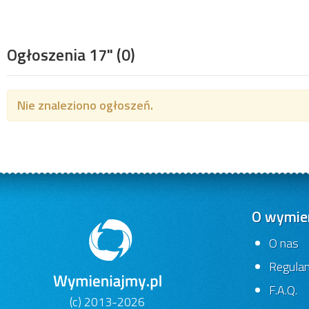
Ogłoszenia 17"
(0)
Nie znaleziono ogłoszeń.
O wymien
O nas
Regula
F.A.Q.
(c) 2013-2026