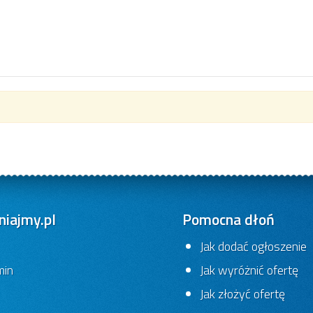
iajmy.pl
Pomocna dłoń
Jak dodać ogłoszenie
min
Jak wyróżnić ofertę
Jak złożyć ofertę