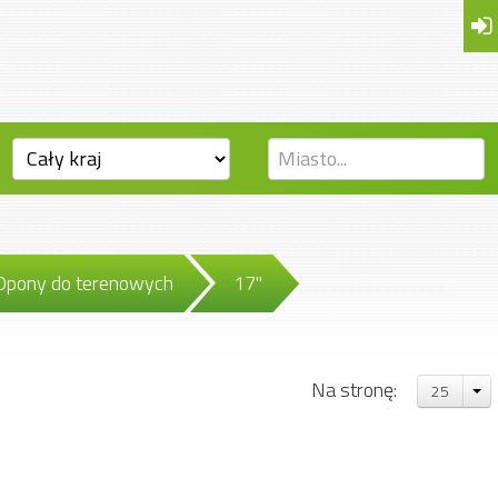
Opony do terenowych
17"
Na stronę:
25