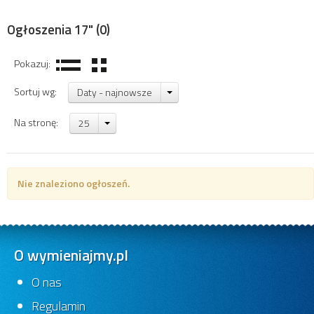
Ogłoszenia 17"
(0)
Pokazuj:
Sortuj wg:
Daty - najnowsze
Na stronę:
25
Nie znaleziono ogłoszeń.
O wymieniajmy.pl
O nas
Regulamin