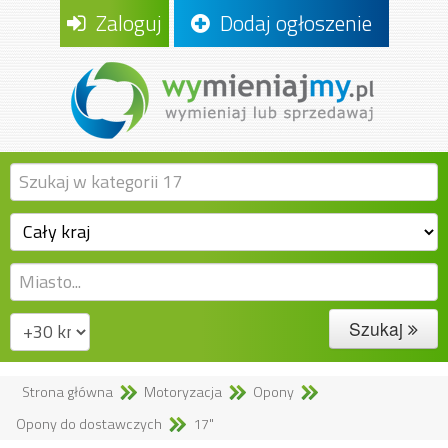
Zaloguj
Dodaj ogłoszenie
Szukaj
Strona główna
Motoryzacja
Opony
Opony do dostawczych
17"