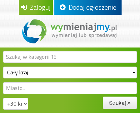
Zaloguj
Dodaj ogłoszenie
Szukaj