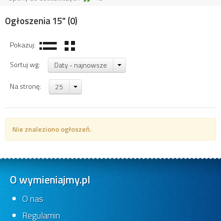
Ogłoszenia 15"
(0)
Pokazuj:
Sortuj wg:
Daty - najnowsze
Na stronę:
25
Nie znaleziono ogłoszeń.
O wymieniajmy.pl
O nas
Regulamin