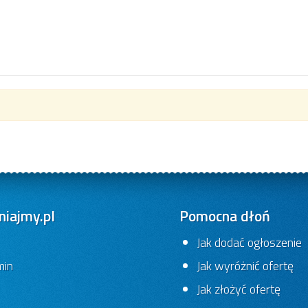
iajmy.pl
Pomocna dłoń
Jak dodać ogłoszenie
min
Jak wyróżnić ofertę
Jak złożyć ofertę