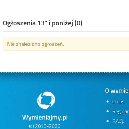
Ogłoszenia 13" i poniżej
(0)
Nie znaleziono ogłoszeń.
O wymien
O nas
Regula
F.A.Q.
(c) 2013-2026