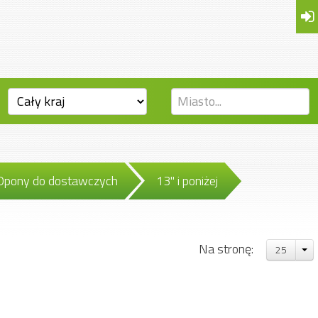
Opony do dostawczych
13" i poniżej
Na stronę:
25